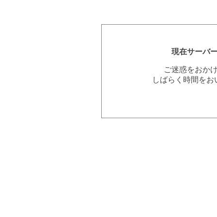
現在サーバ
ご迷惑をおか
しばらく時間をお