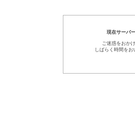
現在サーバ
ご迷惑をおか
しばらく時間をお