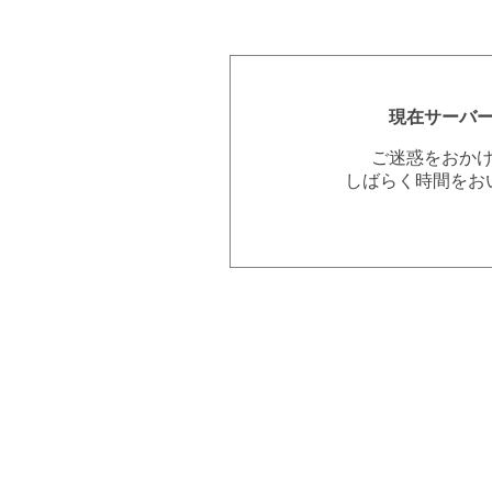
現在サーバ
ご迷惑をおか
しばらく時間をお