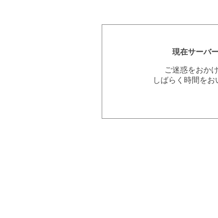
現在サーバ
ご迷惑をおか
しばらく時間をお