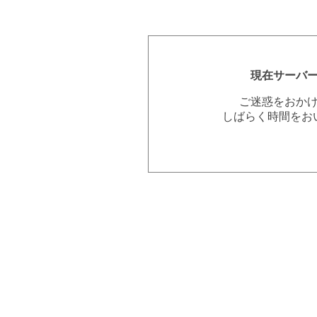
現在サーバ
ご迷惑をおか
しばらく時間をお