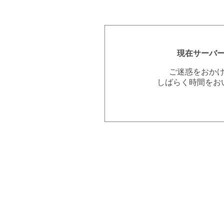
現在サーバ
ご迷惑をおか
しばらく時間をお