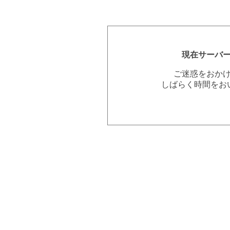
現在サーバ
ご迷惑をおか
しばらく時間をお