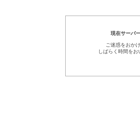
現在サーバ
ご迷惑をおか
しばらく時間をお