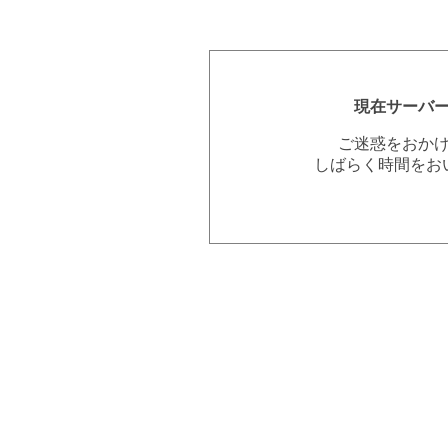
現在サーバ
ご迷惑をおか
しばらく時間をお