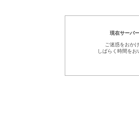
現在サーバ
ご迷惑をおか
しばらく時間をお