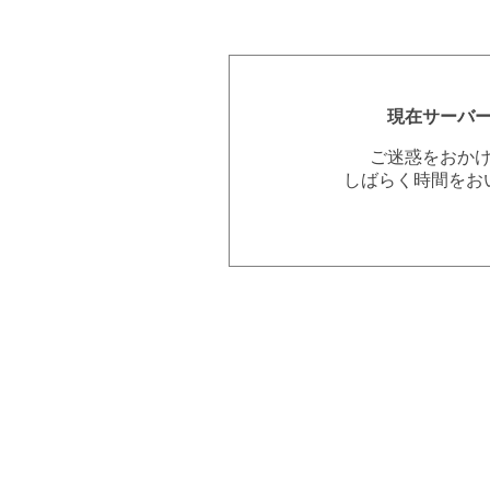
現在サーバ
ご迷惑をおか
しばらく時間をお