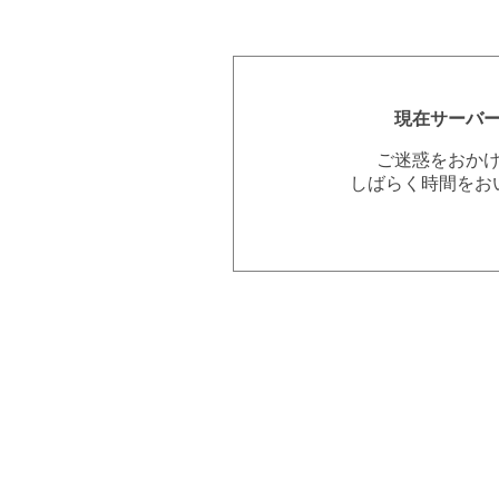
現在サーバ
ご迷惑をおか
しばらく時間をお