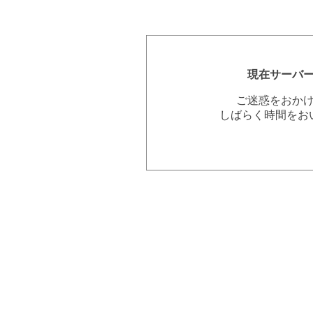
現在サーバ
ご迷惑をおか
しばらく時間をお