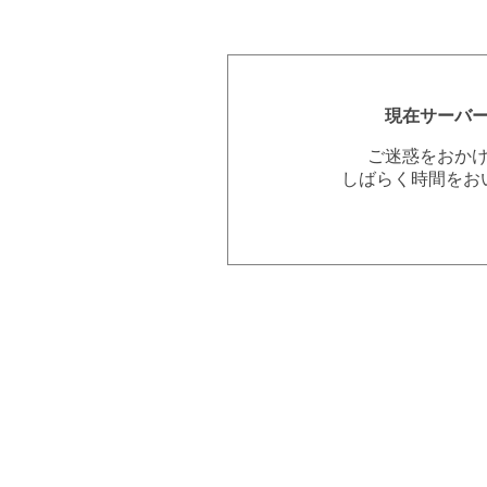
現在サーバ
ご迷惑をおか
しばらく時間をお