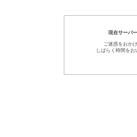
現在サーバ
ご迷惑をおか
しばらく時間をお