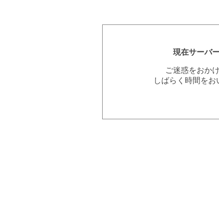
現在サーバ
ご迷惑をおか
しばらく時間をお