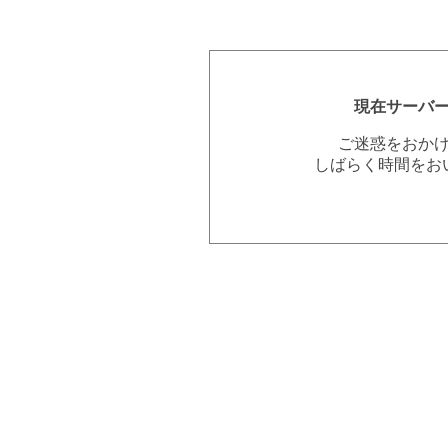
現在サーバ
ご迷惑をおか
しばらく時間をお