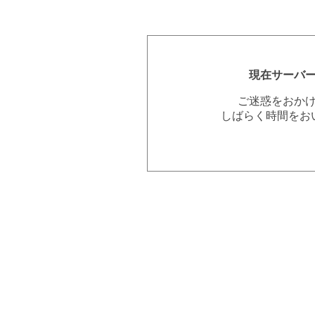
現在サーバ
ご迷惑をおか
しばらく時間をお