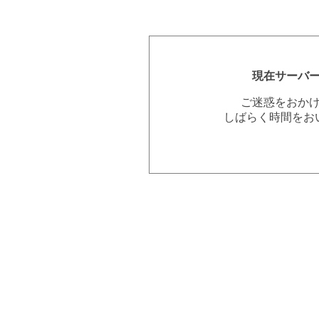
現在サーバ
ご迷惑をおか
しばらく時間をお