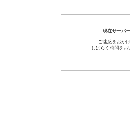
現在サーバ
ご迷惑をおか
しばらく時間をお