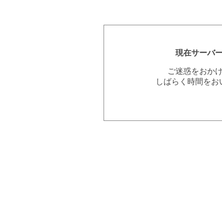
現在サーバ
ご迷惑をおか
しばらく時間をお