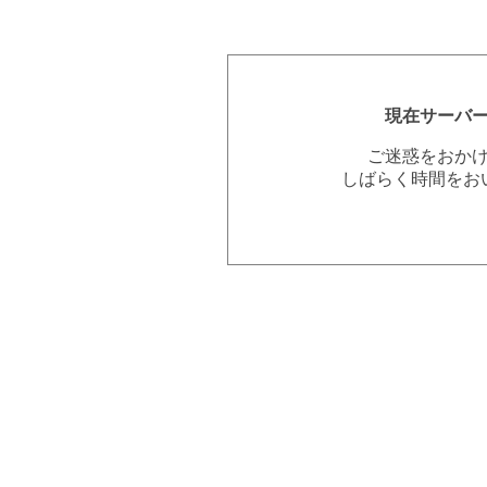
現在サーバ
ご迷惑をおか
しばらく時間をお