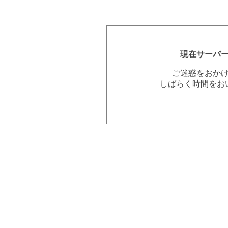
現在サーバ
ご迷惑をおか
しばらく時間をお