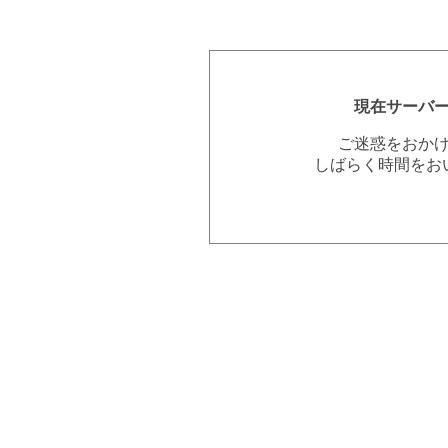
現在サーバ
ご迷惑をおか
しばらく時間をお