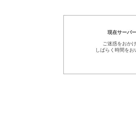
現在サーバ
ご迷惑をおか
しばらく時間をお