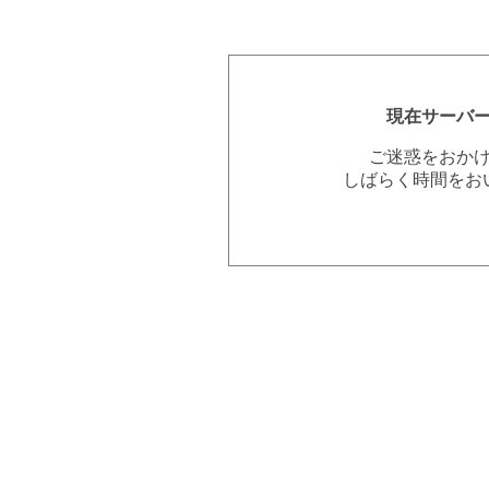
現在サーバ
ご迷惑をおか
しばらく時間をお