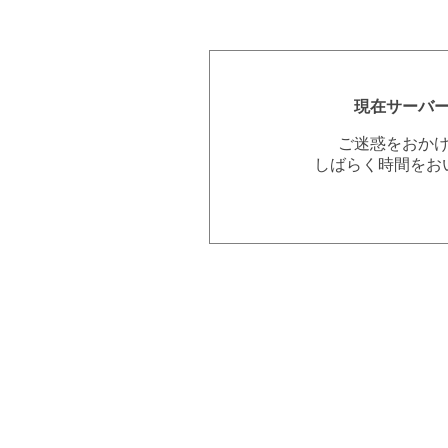
現在サーバ
ご迷惑をおか
しばらく時間をお