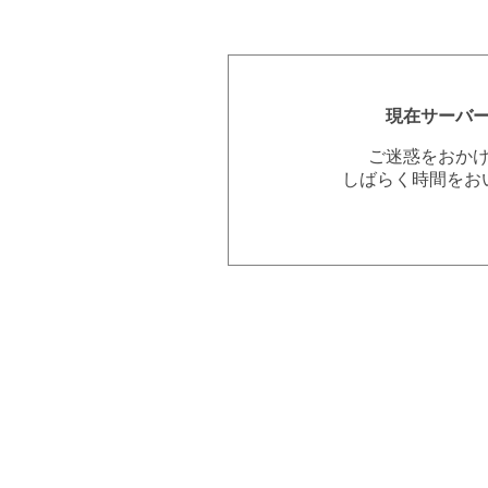
現在サーバ
ご迷惑をおか
しばらく時間をお