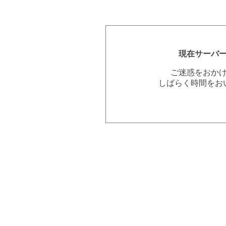
現在サーバ
ご迷惑をおか
しばらく時間をお