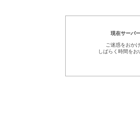
現在サーバ
ご迷惑をおか
しばらく時間をお