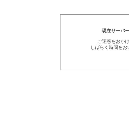
現在サーバ
ご迷惑をおか
しばらく時間をお