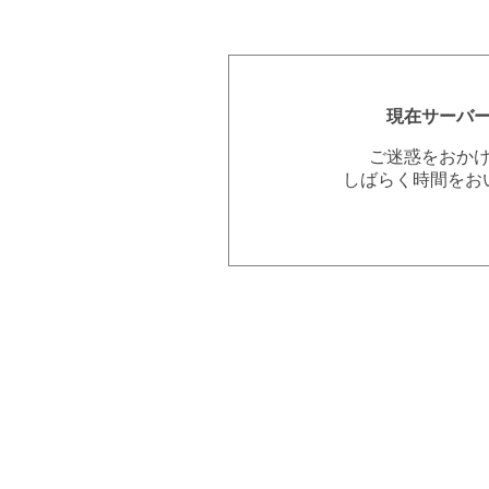
現在サーバ
ご迷惑をおか
しばらく時間をお