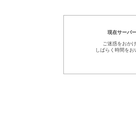
現在サーバ
ご迷惑をおか
しばらく時間をお