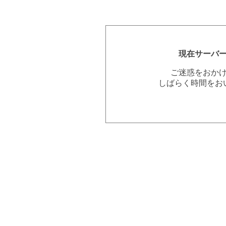
現在サーバ
ご迷惑をおか
しばらく時間をお