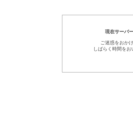
現在サーバ
ご迷惑をおか
しばらく時間をお