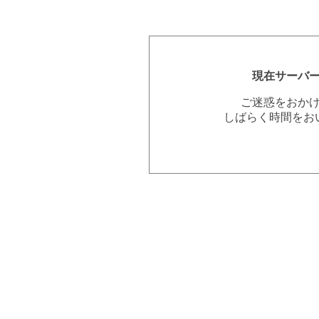
現在サーバ
ご迷惑をおか
しばらく時間をお