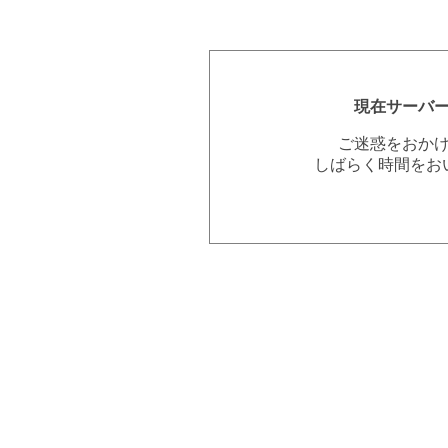
現在サーバ
ご迷惑をおか
しばらく時間をお