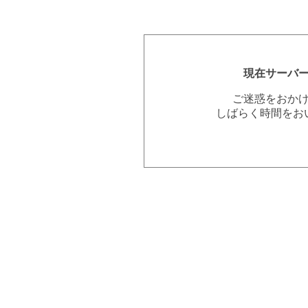
現在サーバ
ご迷惑をおか
しばらく時間をお