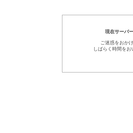
現在サーバ
ご迷惑をおか
しばらく時間をお