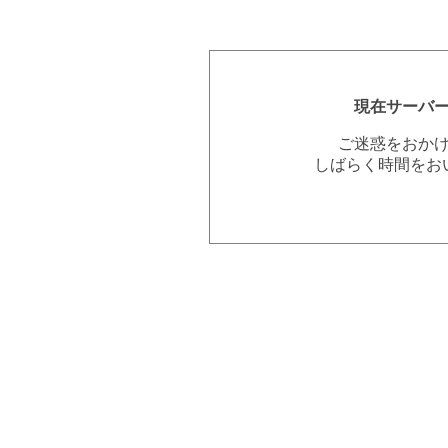
現在サーバ
ご迷惑をおか
しばらく時間をお