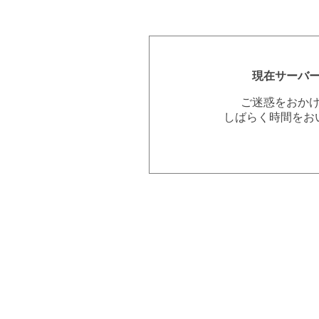
現在サーバ
ご迷惑をおか
しばらく時間をお