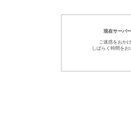
現在サーバ
ご迷惑をおか
しばらく時間をお