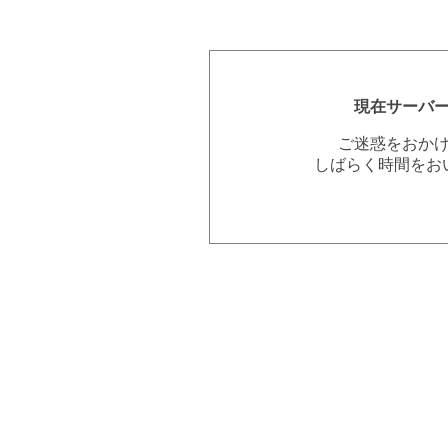
現在サーバ
ご迷惑をおか
しばらく時間をお