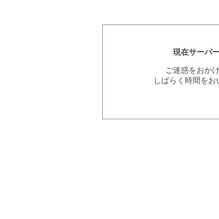
現在サーバ
ご迷惑をおか
しばらく時間をお