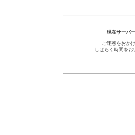
現在サーバ
ご迷惑をおか
しばらく時間をお