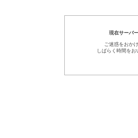
現在サーバ
ご迷惑をおか
しばらく時間をお