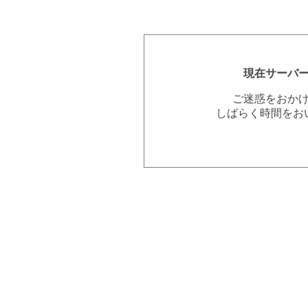
現在サーバ
ご迷惑をおか
しばらく時間をお