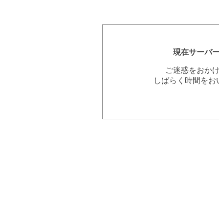
現在サーバ
ご迷惑をおか
しばらく時間をお