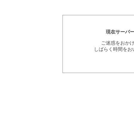
現在サーバ
ご迷惑をおか
しばらく時間をお