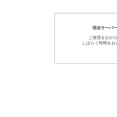
現在サーバ
ご迷惑をおか
しばらく時間をお